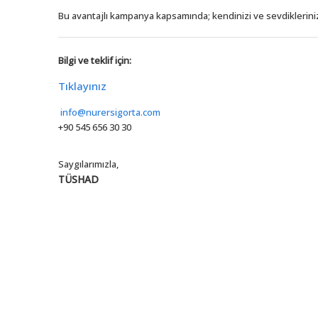
Bu avantajlı kampanya kapsamında; kendinizi ve sevdiklerinizi g
Bilgi ve teklif için:
Tıklayınız
info@nurersigorta.com
+90 545 656 30 30
Saygılarımızla,
TÜSHAD