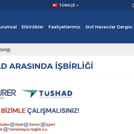
TÜRKÇE
urumsal
Etkinlikler
Faaliyetlerimiz
Sivil Havacılar Dergisi
irliği
D ARASINDA İŞBIRLIĞI