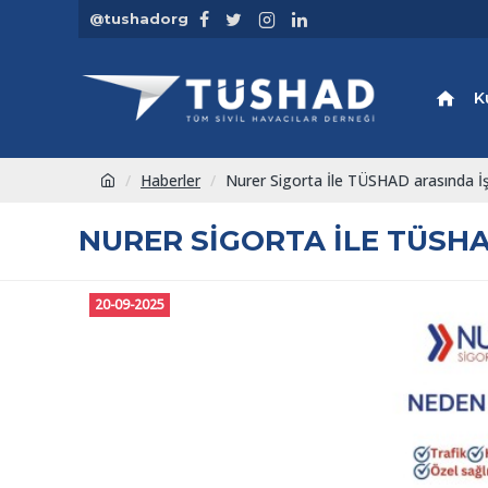
@tushadorg
K
Haberler
Nurer Sigorta İle TÜSHAD arasında İşb
NURER SIGORTA İLE TÜSHA
20-09-2025